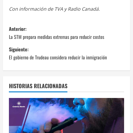
Con información de TVA y Radio Canadá.
N
Anterior:
a
La STM prepara medidas extremas para reducir costos
v
Siguiente:
El gobierno de Trudeau considera reducir la inmigración
e
g
a
HISTORIAS RELACIONADAS
c
i
ó