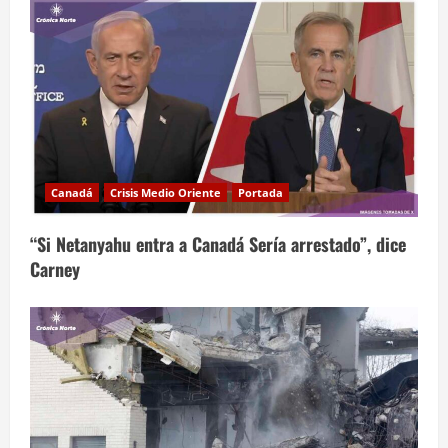
Canadá
Crisis Medio Oriente
Portada
“Si Netanyahu entra a Canadá Sería arrestado”, dice
Carney