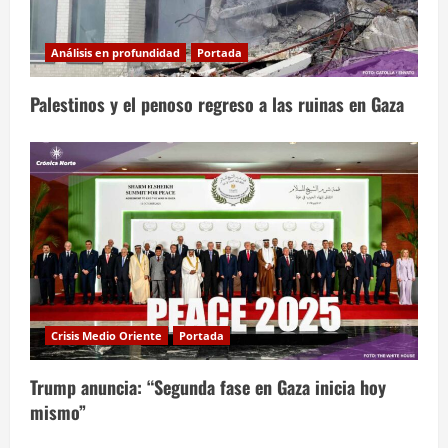
Análisis en profundidad
Portada
Palestinos y el penoso regreso a las ruinas en Gaza
Crisis Medio Oriente
Portada
Trump anuncia: “Segunda fase en Gaza inicia hoy
mismo”