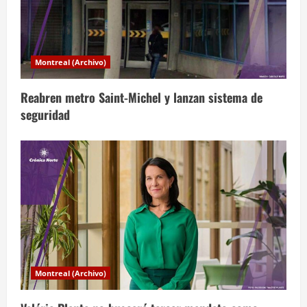
a
d
a
Montreal (Archivo)
s
Reabren metro Saint-Michel y lanzan sistema de
seguridad
Montreal (Archivo)