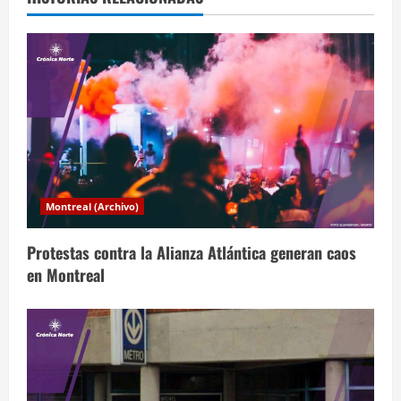
a
c
i
ó
n
d
Montreal (Archivo)
e
Protestas contra la Alianza Atlántica generan caos
e
en Montreal
n
t
r