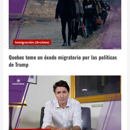
r
a
d
a
Inmigración (Archivo)
s
Quebec teme un éxodo migratorio por las políticas
de Trump