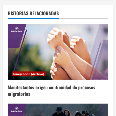
g
a
HISTORIAS RELACIONADAS
c
i
ó
n
d
Inmigración (Archivo)
e
Manifestantes exigen continuidad de procesos
e
migratorios
n
t