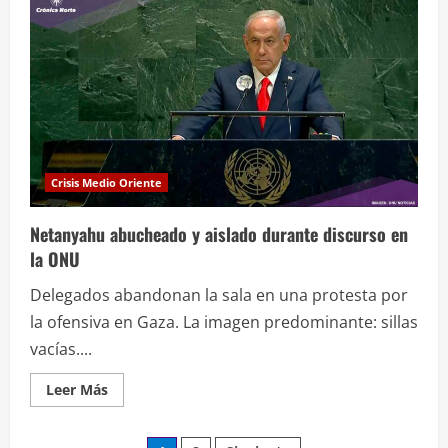
llama
a
desobediencia
y
pierde
visa
estadounidense
Crisis Medio Oriente
Netanyahu abucheado y aislado durante discurso en
la ONU
Delegados abandonan la sala en una protesta por
la ofensiva en Gaza. La imagen predominante: sillas
vacías....
Leer
Leer Más
más
acerca
de
Netanyahu