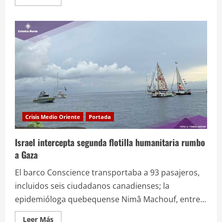
más
acerca
de
Israel
y
Hamas
pactan
tregua
tras
el
plan
de
paz
de
Trump
Crisis Medio Oriente
Portada
Israel intercepta segunda flotilla humanitaria rumbo
a Gaza
El barco Conscience transportaba a 93 pasajeros,
incluidos seis ciudadanos canadienses; la
epidemióloga quebequense Nimâ Machouf, entre...
Leer
Leer Más