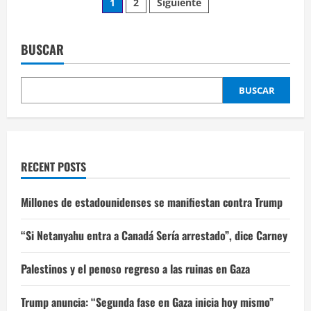
Paginación
1
2
Siguiente
abucheado
y
de
aislado
durante
discurso
BUSCAR
entradas
en
la
ONU
BUSCAR
RECENT POSTS
Millones de estadounidenses se manifiestan contra Trump
“Si Netanyahu entra a Canadá Sería arrestado”, dice Carney
Palestinos y el penoso regreso a las ruinas en Gaza
Trump anuncia: “Segunda fase en Gaza inicia hoy mismo”