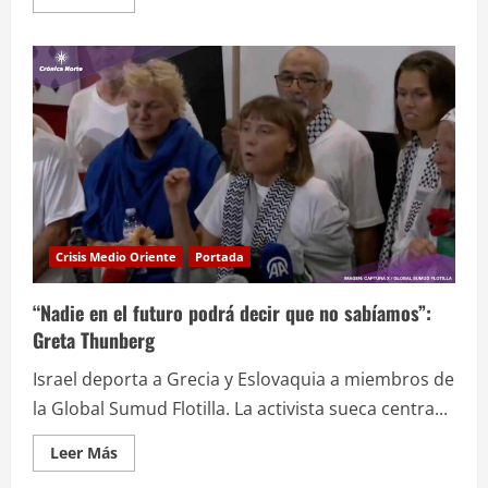
más
acerca
de
Israel
intercepta
segunda
flotilla
humanitaria
rumbo
a
Gaza
Crisis Medio Oriente
Portada
“Nadie en el futuro podrá decir que no sabíamos”:
Greta Thunberg
Israel deporta a Grecia y Eslovaquia a miembros de
la Global Sumud Flotilla. La activista sueca centra...
Leer
Leer Más
más
acerca