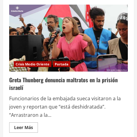
de
“Nadie
en
el
futuro
podrá
decir
que
no
sabíamos”:
Greta
Thunberg
Crisis Medio Oriente
Portada
Greta Thunberg denuncia maltratos en la prisión
israelí
Funcionarios de la embajada sueca visitaron a la
joven y reportan que “está deshidratada”.
“Arrastraron a la...
Leer
Leer Más
más
acerca