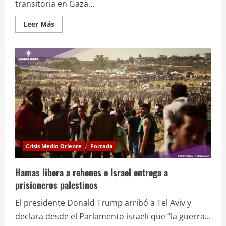
transitoria en Gaza...
Leer
Leer Más
más
acerca
de
Trump
anuncia:
“Segunda
fase
en
Gaza
inicia
hoy
mismo”
Crisis Medio Oriente
Portada
Hamas libera a rehenes e Israel entrega a
prisioneros palestinos
El presidente Donald Trump arribó a Tel Aviv y
declara desde el Parlamento israelí que “la guerra...