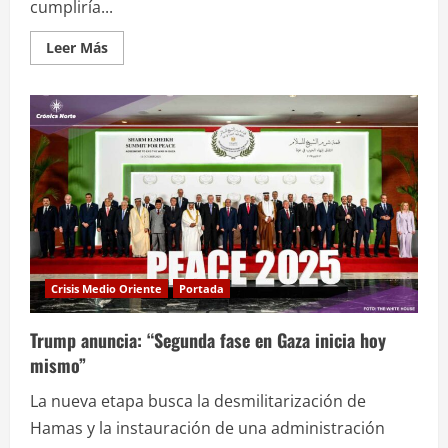
cumpliría...
Leer
Leer Más
más
acerca
de
“Si
Netanyahu
entra
a
Canadá
Sería
arrestado”,
dice
Carney
Crisis Medio Oriente
Portada
Trump anuncia: “Segunda fase en Gaza inicia hoy
mismo”
La nueva etapa busca la desmilitarización de
Hamas y la instauración de una administración