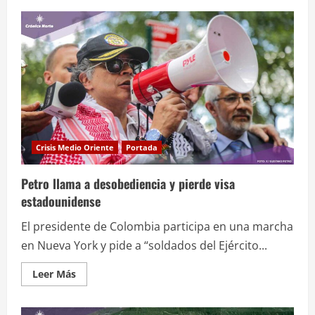
de
Israel
intercepta
la
“Flotilla
Global
Sumud”
rumbo
a
Gaza
Crisis Medio Oriente
Portada
Petro llama a desobediencia y pierde visa
estadounidense
El presidente de Colombia participa en una marcha
en Nueva York y pide a “soldados del Ejército...
Leer
Leer Más
más
acerca
de
Petro