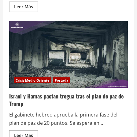
Leer
Leer Más
más
acerca
de
Hamas
libera
a
rehenes
e
Israel
entrega
a
prisioneros
palestinos
Crisis Medio Oriente
Portada
Israel y Hamas pactan tregua tras el plan de paz de
Trump
El gabinete hebreo aprueba la primera fase del
plan de paz de 20 puntos. Se espera en...
Leer
Leer Más