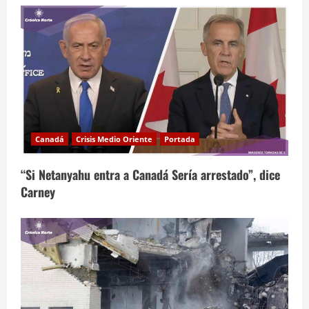
Canadá
Crisis Medio Oriente
Portada
“Si Netanyahu entra a Canadá Sería arrestado”, dice
Carney