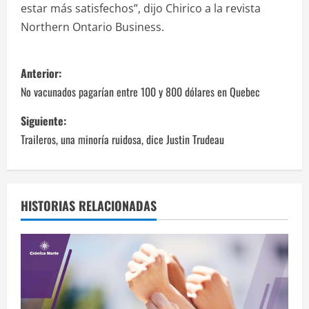
estar más satisfechos”, dijo Chirico a la revista
Northern Ontario Business.
N
Anterior:
a
No vacunados pagarían entre 100 y 800 dólares en Quebec
v
Siguiente:
Traileros, una minoría ruidosa, dice Justin Trudeau
e
g
a
HISTORIAS RELACIONADAS
c
i
ó