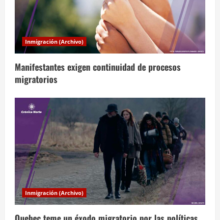
n
d
Inmigración (Archivo)
e
Manifestantes exigen continuidad de procesos
e
migratorios
n
t
r
a
d
a
Inmigración (Archivo)
s
Quebec teme un éxodo migratorio por las políticas