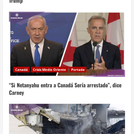
Trump
Canadá
Crisis Medio Oriente
Portada
“Si Netanyahu entra a Canadá Sería arrestado”, dice
Carney