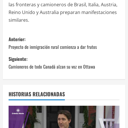
las fronteras y camioneros de Brasil, Italia, Austria,
Reino Unido y Australia preparan manifestaciones
similares.
N
Anterior:
a
Proyecto de inmigración rural comienza a dar frutos
v
Siguiente:
Camioneros de todo Canadá alzan su voz en Ottawa
e
g
a
HISTORIAS RELACIONADAS
c
i