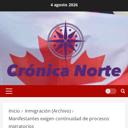
Saltar
4 agosto 2026
al
contenido
Menú
principal
Inicio
Inmigración (Archivo)
Manifestantes exigen continuidad de procesos
migratorios