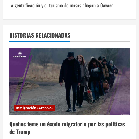
La gentrificación y el turismo de masas ahogan a Oaxaca
e
g
a
HISTORIAS RELACIONADAS
c
i
ó
n
d
Inmigración (Archivo)
e
Quebec teme un éxodo migratorio por las políticas
e
de Trump