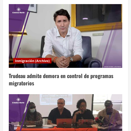
n
t
r
a
d
a
Inmigración (Archivo)
s
Trudeau admite demora en control de programas
migratorios