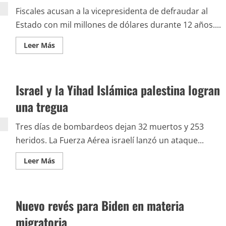
Fiscales acusan a la vicepresidenta de defraudar al
Estado con mil millones de dólares durante 12 años....
Leer
Leer Más
más
acerca
de
Caos
político
Israel y la Yihad Islámica palestina logran
en
Argentina;
piden
una tregua
prisión
para
Cristina
Tres días de bombardeos dejan 32 muertos y 253
heridos. La Fuerza Aérea israelí lanzó un ataque...
Leer
Leer Más
más
acerca
de
Israel
y
Nuevo revés para Biden en materia
la
Yihad
Islámica
migratoria
palestina