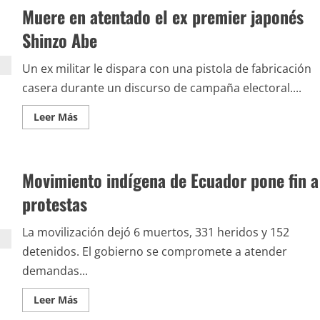
sacuden
Muere en atentado el ex premier japonés
a
países
de
Shinzo Abe
la
Unión
Europea
Un ex militar le dispara con una pistola de fabricación
casera durante un discurso de campaña electoral....
Leer
Leer Más
más
acerca
de
Muere
en
Movimiento indígena de Ecuador pone fin a
atentado
el
ex
protestas
premier
japonés
Shinzo
La movilización dejó 6 muertos, 331 heridos y 152
Abe
detenidos. El gobierno se compromete a atender
demandas...
Leer
Leer Más
más
acerca