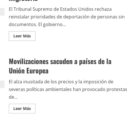
logran
una
El Tribunal Supremo de Estados Unidos rechaza
tregua
reinstalar prioridades de deportación de personas sin
documentos. El gobierno...
Leer
Leer Más
más
acerca
de
Nuevo
revés
Movilizaciones sacuden a países de la
para
Biden
en
Unión Europea
materia
migratoria
El alza inusitada de los precios y la imposición de
severas políticas ambientales han provocado protesta
de...
Leer
Leer Más
más
acerca
de
Movilizaciones