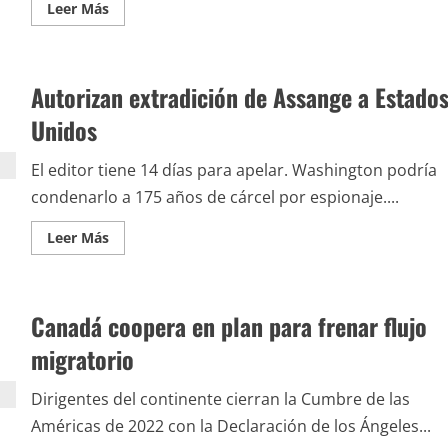
Leer
Leer Más
más
acerca
de
Gustavo
Petro,
Autorizan extradición de Assange a Estado
acreditado
como
presidente
Unidos
electo
El editor tiene 14 días para apelar. Washington podría
condenarlo a 175 años de cárcel por espionaje....
Leer
Leer Más
más
acerca
de
Autorizan
extradición
Canadá coopera en plan para frenar flujo
de
Assange
a
migratorio
Estados
Unidos
Dirigentes del continente cierran la Cumbre de las
Américas de 2022 con la Declaración de los Ángeles...