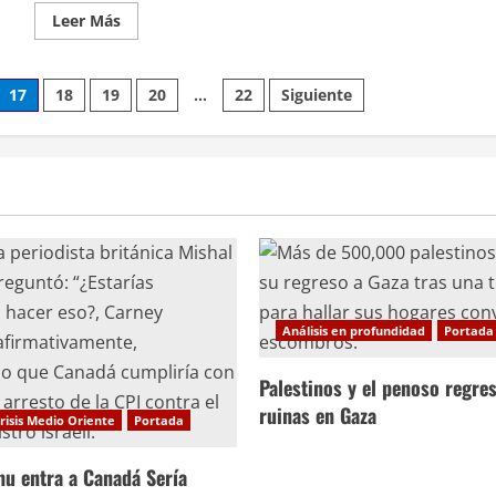
Leer
Leer Más
más
acerca
de
Canadá
17
18
19
20
…
22
Siguiente
coopera
en
plan
para
frenar
flujo
migratorio
Análisis en profundidad
Portada
Palestinos y el penoso regres
ruinas en Gaza
risis Medio Oriente
Portada
hu entra a Canadá Sería