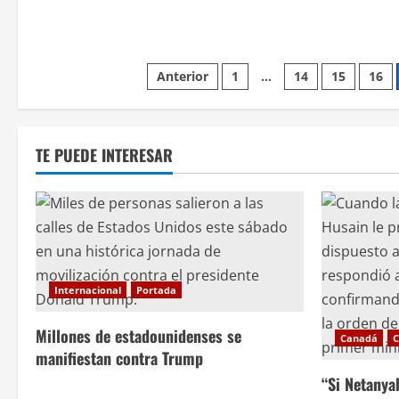
Paginación
Anterior
1
…
14
15
16
de
entradas
TE PUEDE INTERESAR
Internacional
Portada
Millones de estadounidenses se
Canadá
C
manifiestan contra Trump
“Si Netanya