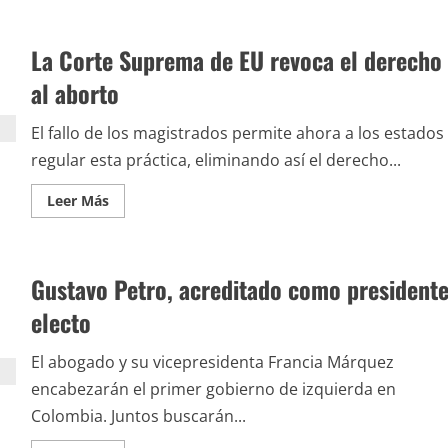
de
Movimiento
indígena
La Corte Suprema de EU revoca el derecho
de
Ecuador
pone
al aborto
fin
a
protestas
El fallo de los magistrados permite ahora a los estados
regular esta práctica, eliminando así el derecho...
Leer
Leer Más
más
acerca
de
La
Corte
Gustavo Petro, acreditado como president
Suprema
de
EU
electo
revoca
el
derecho
El abogado y su vicepresidenta Francia Márquez
al
aborto
encabezarán el primer gobierno de izquierda en
Colombia. Juntos buscarán...