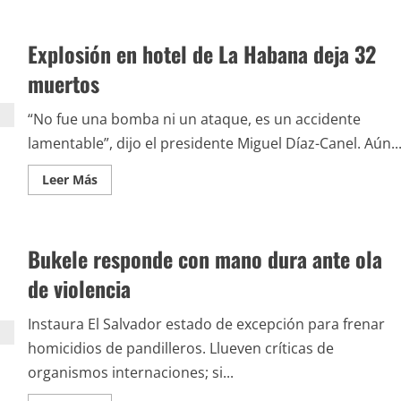
de
El
Ejército
Explosión en hotel de La Habana deja 32
israelí
abate
a
muertos
una
periodista
palestina
“No fue una bomba ni un ataque, es un accidente
lamentable”, dijo el presidente Miguel Díaz-Canel. Aún..
Leer
Leer Más
más
acerca
de
Explosión
en
Bukele responde con mano dura ante ola
hotel
de
La
de violencia
Habana
deja
32
Instaura El Salvador estado de excepción para frenar
muertos
homicidios de pandilleros. Llueven críticas de
organismos internaciones; si...