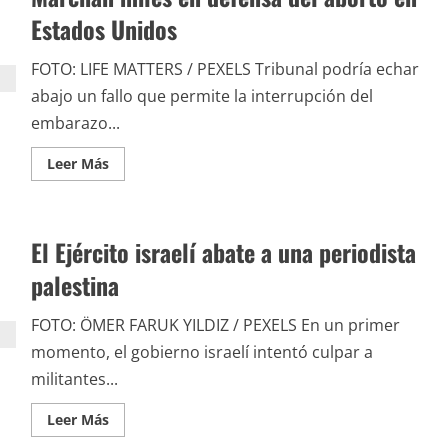
la
expulsión
Estados Unidos
exprés
de
inmigrantes
FOTO: LIFE MATTERS / PEXELS Tribunal podría echar
abajo un fallo que permite la interrupción del
embarazo...
Leer
Leer Más
más
acerca
de
Marchan
miles
El Ejército israelí abate a una periodista
en
defensa
del
palestina
aborto
en
Estados
FOTO: ÖMER FARUK YILDIZ / PEXELS En un primer
Unidos
momento, el gobierno israelí intentó culpar a
militantes...
Leer
Leer Más
más
acerca