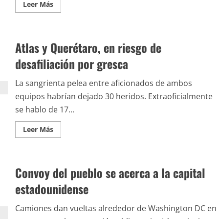
Leer
Leer Más
más
acerca
de
Bukele
responde
Atlas y Querétaro, en riesgo de
con
mano
dura
desafiliación por gresca
ante
ola
de
La sangrienta pelea entre aficionados de ambos
violencia
equipos habrían dejado 30 heridos. Extraoficialmente
se hablo de 17...
Leer
Leer Más
más
acerca
de
Atlas
y
Convoy del pueblo se acerca a la capital
Querétaro,
en
riesgo
estadounidense
de
desafiliación
por
Camiones dan vueltas alrededor de Washington DC en
gresca