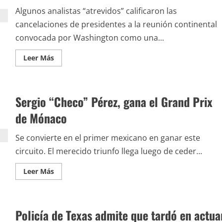
Algunos analistas “atrevidos” calificaron las
cancelaciones de presidentes a la reunión continental
convocada por Washington como una...
Leer
Leer Más
más
acerca
de
Ausencias
deslucen
Sergio “Checo” Pérez, gana el Grand Prix
la
Cumbre
de
de Mónaco
las
Américas
Se convierte en el primer mexicano en ganar este
circuito. El merecido triunfo llega luego de ceder...
Leer
Leer Más
más
acerca
de
Sergio
“Checo”
Policía de Texas admite que tardó en actua
Pérez,
gana