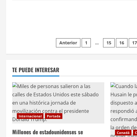
Paginación
Anterior
1
…
15
16
1
de
entradas
TE PUEDE INTERESAR
Internacional
Portada
Millones de estadounidenses se
Canadá
C