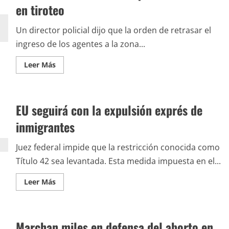
el
en tiroteo
Grand
Prix
de
Un director policial dijo que la orden de retrasar el
Mónaco
ingreso de los agentes a la zona...
Leer
Leer Más
más
acerca
de
Policía
de
EU seguirá con la expulsión exprés de
Texas
admite
que
inmigrantes
tardó
en
actuar
Juez federal impide que la restricción conocida como
en
tiroteo
Título 42 sea levantada. Esta medida impuesta en el...
Leer
Leer Más
más
acerca
de
EU
seguirá
Marchan miles en defensa del aborto en
con