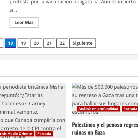
protesta por la vacunación obligatoria. Aún es incierto
si...
Leer
Leer Más
más
acerca
de
Convoy
7
18
19
20
21
22
Siguiente
del
pueblo
se
acerca
a
la
capital
estadounidense
Análisis en profundidad
Portada
Palestinos y el penoso regres
ruinas en Gaza
risis Medio Oriente
Portada