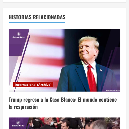
g
a
HISTORIAS RELACIONADAS
c
i
ó
n
d
Internacional (Archivo)
e
Trump regresa a la Casa Blanca: El mundo contiene
e
la respiración
n
t