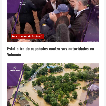
r
a
d
a
Internacional (Archivo)
s
Estalla ira de españoles contra sus autoridades en
Valencia