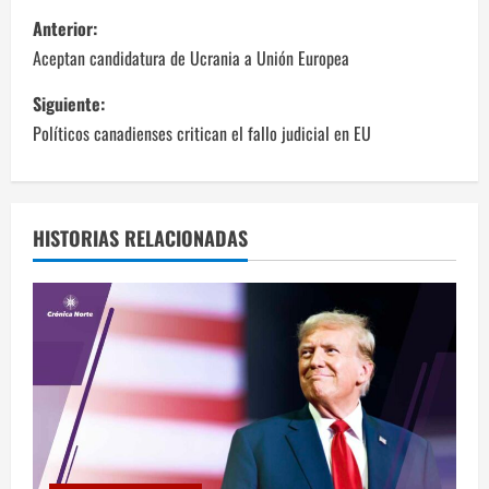
N
Anterior:
a
Aceptan candidatura de Ucrania a Unión Europea
v
Siguiente:
Políticos canadienses critican el fallo judicial en EU
e
g
a
HISTORIAS RELACIONADAS
c
i
ó
n
d