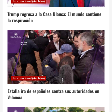
Internacional (Archivo)
e
Trump regresa a la Casa Blanca: El mundo contiene
e
la respiración
n
t
r
a
d
a
Internacional (Archivo)
s
Estalla ira de españoles contra sus autoridades en
Valencia