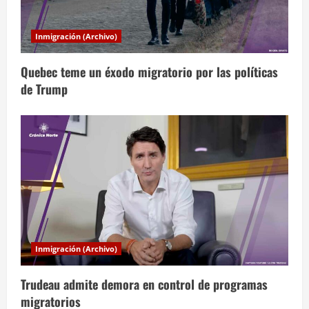
d
a
Inmigración (Archivo)
s
Quebec teme un éxodo migratorio por las políticas
de Trump
Inmigración (Archivo)
Trudeau admite demora en control de programas
migratorios