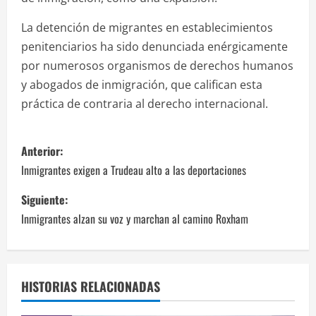
La detención de migrantes en establecimientos
penitenciarios ha sido denunciada enérgicamente
por numerosos organismos de derechos humanos
y abogados de inmigración, que califican esta
práctica de contraria al derecho internacional.
N
Anterior:
a
Inmigrantes exigen a Trudeau alto a las deportaciones
v
Siguiente:
Inmigrantes alzan su voz y marchan al camino Roxham
e
g
a
HISTORIAS RELACIONADAS