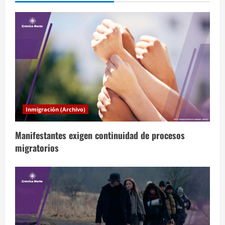
c
i
ó
n
d
Inmigración (Archivo)
e
Manifestantes exigen continuidad de procesos
e
migratorios
n
t
r