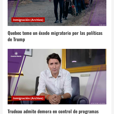
a
d
a
Inmigración (Archivo)
s
Quebec teme un éxodo migratorio por las políticas
de Trump
Inmigración (Archivo)
Trudeau admite demora en control de programas