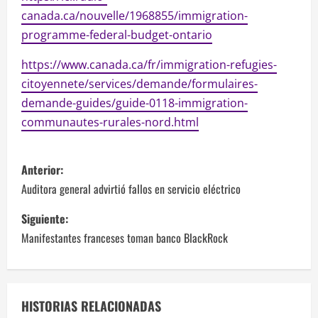
canada.ca/nouvelle/1968855/immigration-
programme-federal-budget-ontario
https://www.canada.ca/fr/immigration-refugies-
citoyennete/services/demande/formulaires-
demande-guides/guide-0118-immigration-
communautes-rurales-nord.html
N
Anterior:
a
Auditora general advirtió fallos en servicio eléctrico
v
Siguiente:
Manifestantes franceses toman banco BlackRock
e
g
a
HISTORIAS RELACIONADAS