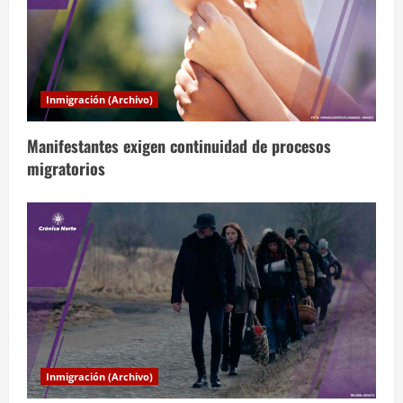
ó
n
d
Inmigración (Archivo)
e
Manifestantes exigen continuidad de procesos
e
migratorios
n
t
r
a
d
a
Inmigración (Archivo)