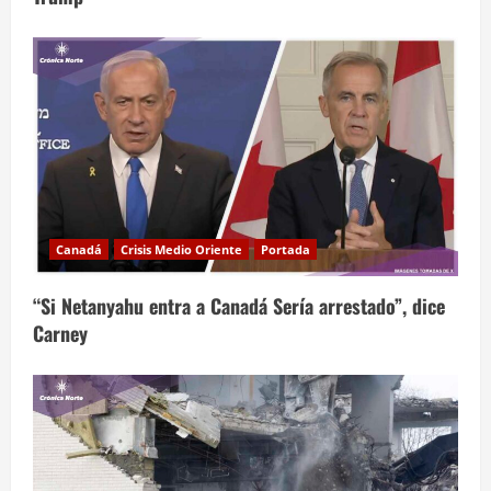
Canadá
Crisis Medio Oriente
Portada
“Si Netanyahu entra a Canadá Sería arrestado”, dice
Carney