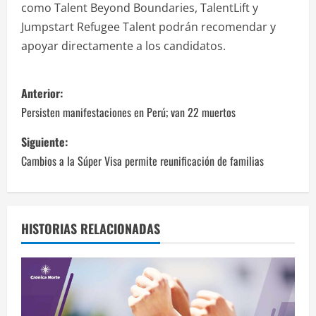
como Talent Beyond Boundaries, TalentLift y
Jumpstart Refugee Talent podrán recomendar y
apoyar directamente a los candidatos.
N
Anterior:
a
Persisten manifestaciones en Perú; van 22 muertos
v
Siguiente:
Cambios a la Súper Visa permite reunificación de familias
e
g
a
HISTORIAS RELACIONADAS
c
i