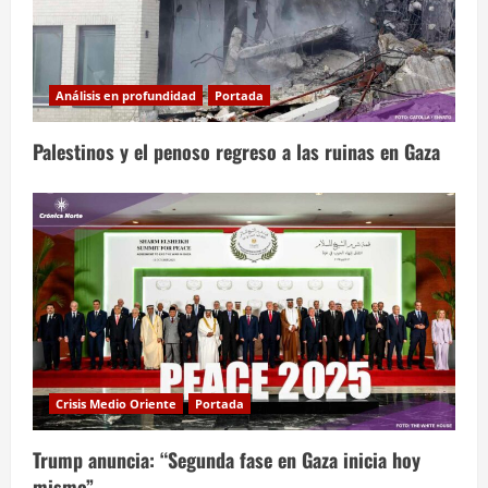
Análisis en profundidad
Portada
Palestinos y el penoso regreso a las ruinas en Gaza
Crisis Medio Oriente
Portada
Trump anuncia: “Segunda fase en Gaza inicia hoy
mismo”