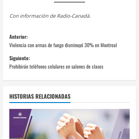
Con información de Radio-Canadá.
N
Anterior:
a
Violencia con armas de fuego disminuyó 30% en Montreal
v
Siguiente:
Prohibirán teléfonos celulares en salones de clases
e
g
a
HISTORIAS RELACIONADAS
c
i
ó