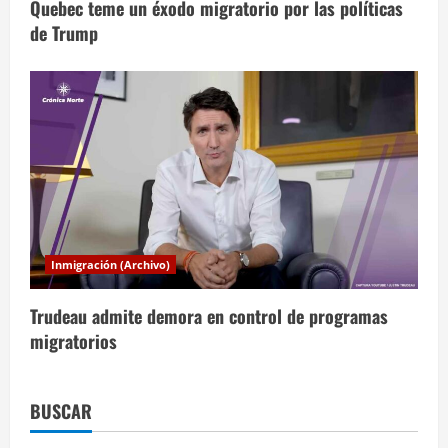
s
Quebec teme un éxodo migratorio por las políticas
de Trump
Inmigración (Archivo)
Trudeau admite demora en control de programas
migratorios
BUSCAR