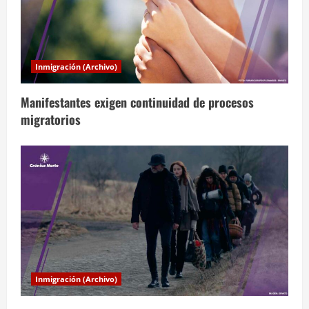
n
d
Inmigración (Archivo)
e
Manifestantes exigen continuidad de procesos
e
migratorios
n
t
r
a
d
a
Inmigración (Archivo)