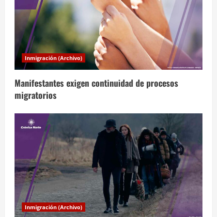
ó
n
d
Inmigración (Archivo)
e
Manifestantes exigen continuidad de procesos
e
migratorios
n
t
r
a
d
a
Inmigración (Archivo)