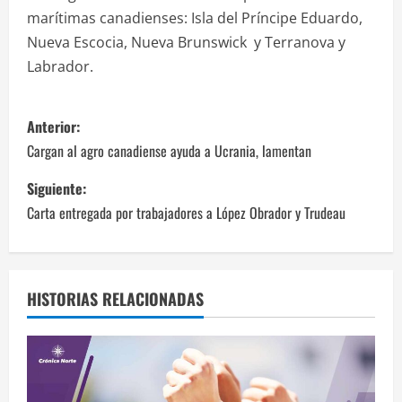
marítimas canadienses: Isla del Príncipe Eduardo,
Nueva Escocia, Nueva Brunswick y Terranova y
Labrador.
N
Anterior:
a
Cargan al agro canadiense ayuda a Ucrania, lamentan
v
Siguiente:
Carta entregada por trabajadores a López Obrador y Trudeau
e
g
a
HISTORIAS RELACIONADAS
c
i