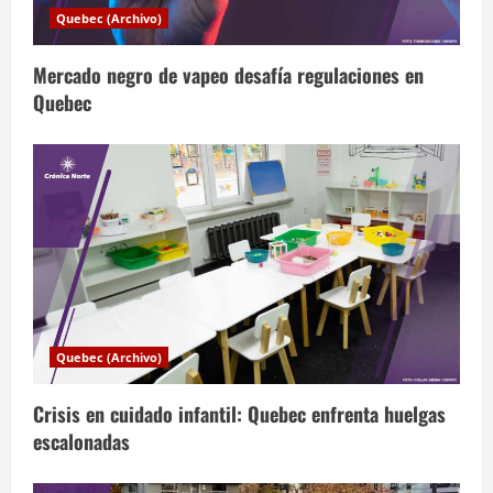
d
Quebec (Archivo)
e
Mercado negro de vapeo desafía regulaciones en
e
Quebec
n
t
r
a
d
a
Quebec (Archivo)
s
Crisis en cuidado infantil: Quebec enfrenta huelgas
escalonadas