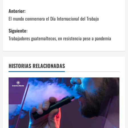
N
Anterior:
a
El mundo conmemora el Día Internacional del Trabajo
v
Siguiente:
Trabajadores guatemaltecos, en resistencia pese a pandemia
e
g
a
HISTORIAS RELACIONADAS
c
i
ó
n