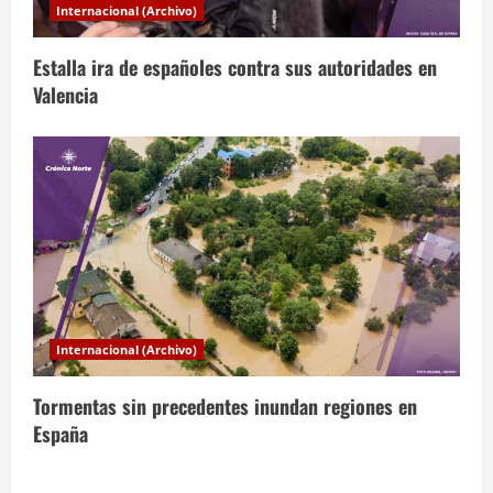
a
Internacional (Archivo)
s
Estalla ira de españoles contra sus autoridades en
Valencia
Internacional (Archivo)
Tormentas sin precedentes inundan regiones en
España