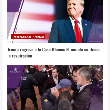
i
ó
n
d
Internacional (Archivo)
e
Trump regresa a la Casa Blanca: El mundo contiene
e
la respiración
n
t
r
a
d