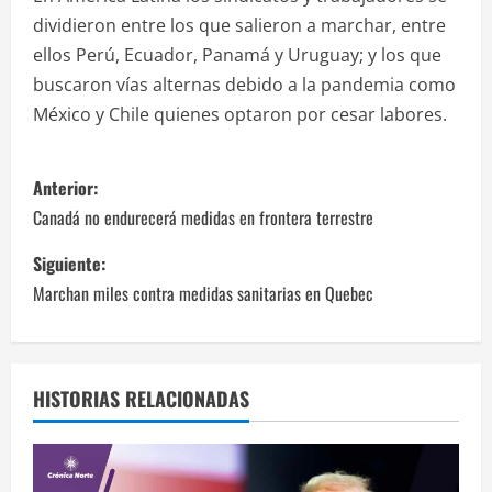
dividieron entre los que salieron a marchar, entre
ellos Perú, Ecuador, Panamá y Uruguay; y los que
buscaron vías alternas debido a la pandemia como
México y Chile quienes optaron por cesar labores.
N
Anterior:
a
Canadá no endurecerá medidas en frontera terrestre
v
Siguiente:
Marchan miles contra medidas sanitarias en Quebec
e
g
a
HISTORIAS RELACIONADAS
c