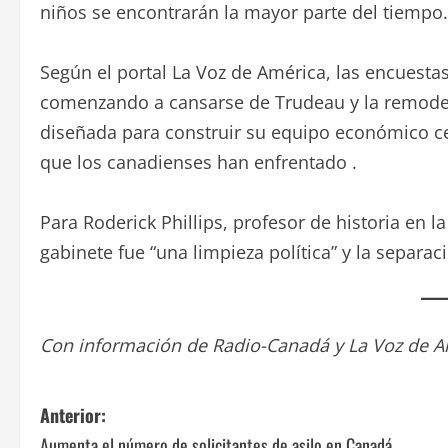
niños se encontrarán la mayor parte del tiempo.
Según el portal La Voz de América, las encuesta
comenzando a cansarse de Trudeau y la remodel
diseñada para construir su equipo económico cen
que los canadienses han enfrentado .
Para Roderick Phillips, profesor de historia en 
gabinete fue “una limpieza política” y la separac
Con información de Radio-Canadá y La Voz de A
N
Anterior:
Aumenta el número de solicitantes de asilo en Canadá