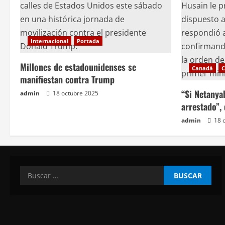
e
n
Internacional
Portada
t
Millones de estadounidenses se
Canadá
C
r
manifiestan contra Trump
a
“Si Netanya
admin
18 octubre 2025
arrestado”,
d
admin
18 
a
s
Buscar: