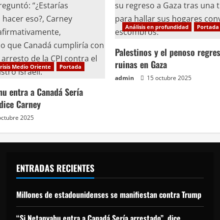
Análisis en profundidad
Portada
Palestinos y el penoso regres
ruinas en Gaza
risis Medio Oriente
Portada
admin
15 octubre 2025
hu entra a Canadá Sería
 dice Carney
octubre 2025
ENTRADAS RECIENTES
Millones de estadounidenses se manifiestan contra Trump
“Si Netanyahu entra a Canadá Sería arrestado”, dice