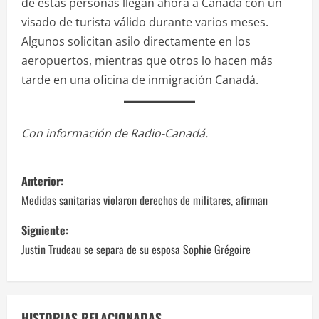
de estas personas llegan ahora a Canadá con un
visado de turista válido durante varios meses.
Algunos solicitan asilo directamente en los
aeropuertos, mientras que otros lo hacen más
tarde en una oficina de inmigración Canadá.
Con información de Radio-Canadá.
N
Anterior:
a
Medidas sanitarias violaron derechos de militares, afirman
v
Siguiente:
Justin Trudeau se separa de su esposa Sophie Grégoire
e
g
HISTORIAS RELACIONADAS