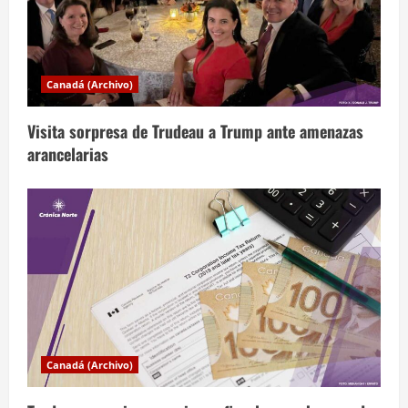
a
d
a
Canadá (Archivo)
s
Visita sorpresa de Trudeau a Trump ante amenazas
arancelarias
Canadá (Archivo)