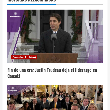
a
c
i
ó
n
d
Canadá (Archivo)
e
Fin de una era: Justin Trudeau deja el liderazgo en
e
Canadá
n
t
r