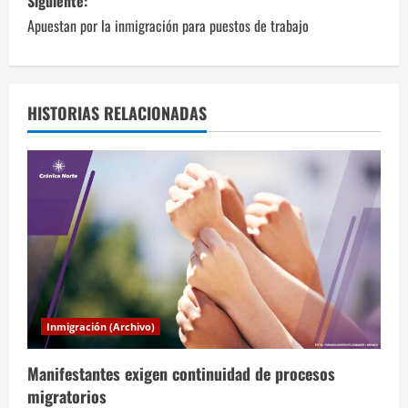
v
Siguiente:
Apuestan por la inmigración para puestos de trabajo
e
g
a
HISTORIAS RELACIONADAS
c
i
ó
n
d
Inmigración (Archivo)
e
Manifestantes exigen continuidad de procesos
e
migratorios