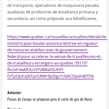
de transporte, operadores de maquinaria pesada,
auxiliares de profesores de enseñanza primaria y
secundaria, así como préposés aux bénéficiaires.
https://www.quebec.ca/nouvelles/actualites/details/le-
ministre-jean-boulet-annonce-lentree-en-vigueur-
de-mesures-etablies-avec-le-gouvernement-
federal-pour-accelerer-la-venue-de-travailleuses-et-
de-travailleurs-etrangers-au-quebec-39110?
fbclid=IwAR3LUSYvBMa55UhPt-
DITpOJohsjNTpzG8Wr9Ji20gv7cldXCDpxh4Ef7Sk
N
Anterior:
a
Países de Europa se preparan para el corte de gas de Rusia