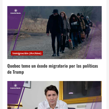
n
t
r
a
d
a
Inmigración (Archivo)
s
Quebec teme un éxodo migratorio por las políticas
de Trump