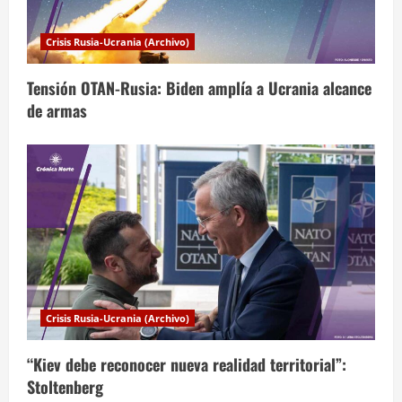
d
a
Crisis Rusia-Ucrania (Archivo)
s
Tensión OTAN-Rusia: Biden amplía a Ucrania alcance
de armas
Crisis Rusia-Ucrania (Archivo)
“Kiev debe reconocer nueva realidad territorial”:
Stoltenberg