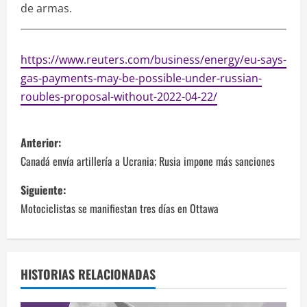
de armas.
https://www.reuters.com/business/energy/eu-says-
gas-payments-may-be-possible-under-russian-
roubles-proposal-without-2022-04-22/
N
Anterior:
a
Canadá envía artillería a Ucrania; Rusia impone más sanciones
v
Siguiente:
Motociclistas se manifiestan tres días en Ottawa
e
g
a
HISTORIAS RELACIONADAS