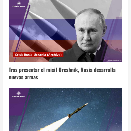
c
i
ó
n
d
Crisis Rusia-Ucrania (Archivo)
e
Tras presentar el misil Oreshnik, Rusia desarrolla
e
nuevas armas
n
t
r
a