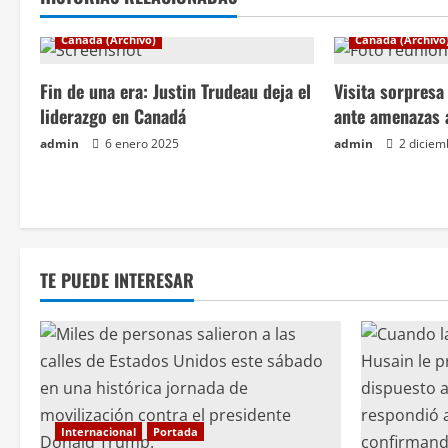
g
Canadá (Archivo)
Canadá (Archivo
a
Fin de una era: Justin Trudeau deja el
Visita sorpres
c
liderazgo en Canadá
ante amenazas 
admin
6 enero 2025
admin
2 diciem
i
ó
n
TE PUEDE INTERESAR
d
e
e
n
Internacional
Portada