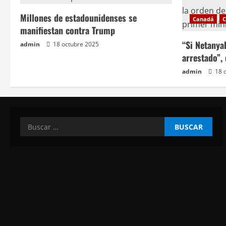
t
Millones de estadounidenses se
Canadá
C
r
manifiestan contra Trump
a
“Si Netanya
admin
18 octubre 2025
arrestado”,
d
admin
18 
a
s
Buscar: