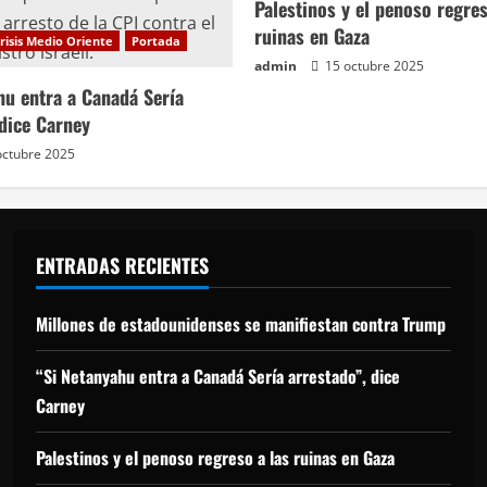
Palestinos y el penoso regres
ruinas en Gaza
risis Medio Oriente
Portada
admin
15 octubre 2025
hu entra a Canadá Sería
 dice Carney
octubre 2025
ENTRADAS RECIENTES
Millones de estadounidenses se manifiestan contra Trump
“Si Netanyahu entra a Canadá Sería arrestado”, dice
Carney
Palestinos y el penoso regreso a las ruinas en Gaza