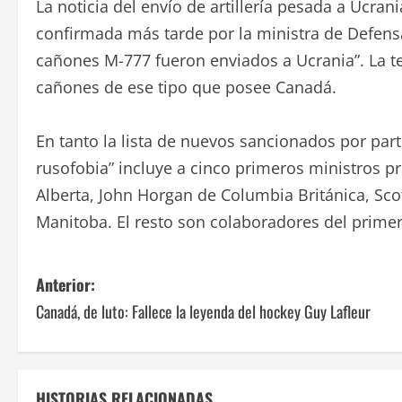
La noticia del envío de artillería pesada a Ucran
confirmada más tarde por la ministra de Defens
cañones M-777 fueron enviados a Ucrania”. La t
cañones de ese tipo que posee Canadá.
En tanto la lista de nuevos sancionados por par
rusofobia” incluye a cinco primeros ministros p
Alberta, John Horgan de Columbia Británica, Sc
Manitoba. El resto son colaboradores del primer
N
Anterior:
Canadá, de luto: Fallece la leyenda del hockey Guy Lafleur
a
v
e
HISTORIAS RELACIONADAS