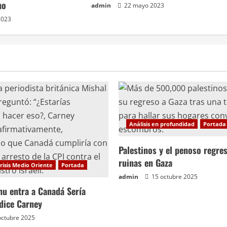
no
admin
22 mayo 2023
2023
Análisis en profundidad
Portada
Palestinos y el penoso regres
ruinas en Gaza
risis Medio Oriente
Portada
admin
15 octubre 2025
hu entra a Canadá Sería
 dice Carney
octubre 2025