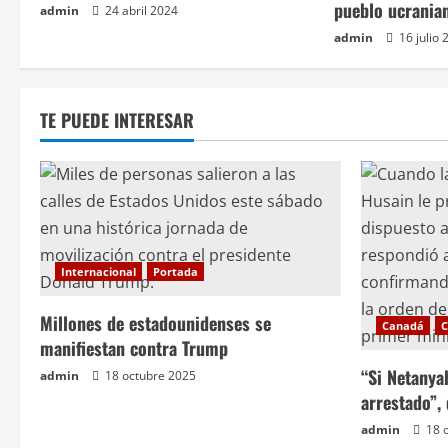
pueblo ucrania
admin
24 abril 2024
i
admin
16 julio 
ó
n
TE PUEDE INTERESAR
d
e
e
n
Internacional
Portada
t
Millones de estadounidenses se
Canadá
C
manifiestan contra Trump
r
“Si Netanya
admin
18 octubre 2025
arrestado”,
a
admin
18 