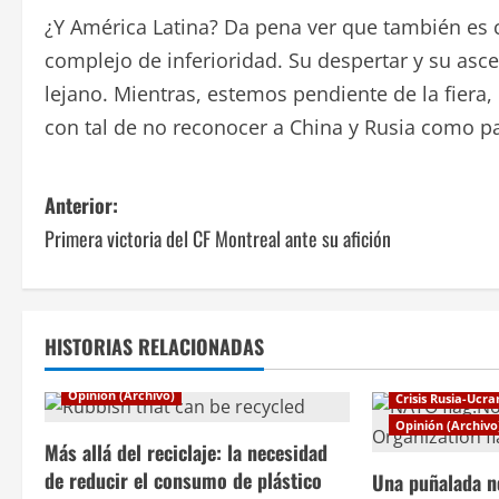
¿Y América Latina? Da pena ver que también es 
complejo de inferioridad. Su despertar y su as
lejano. Mientras, estemos pendiente de la fiera
con tal de no reconocer a China y Rusia como pa
N
Anterior:
Primera victoria del CF Montreal ante su afición
a
v
e
HISTORIAS RELACIONADAS
g
Opinión (Archivo)
Crisis Rusia-Ucra
Opinión (Archivo
a
Más allá del reciclaje: la necesidad
c
de reducir el consumo de plástico
Una puñalada no