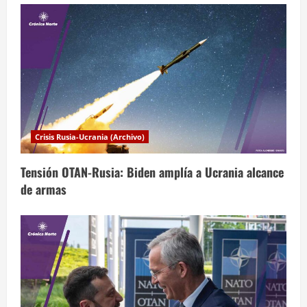
n
t
r
a
d
a
Crisis Rusia-Ucrania (Archivo)
s
Tensión OTAN-Rusia: Biden amplía a Ucrania alcance
de armas