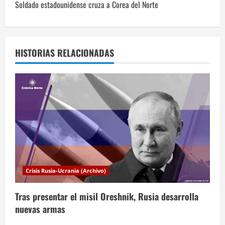
Soldado estadounidense cruza a Corea del Norte
e
g
a
HISTORIAS RELACIONADAS
c
i
ó
n
d
Crisis Rusia-Ucrania (Archivo)
e
Tras presentar el misil Oreshnik, Rusia desarrolla
e
nuevas armas