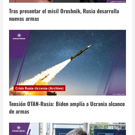
e
Tras presentar el misil Oreshnik, Rusia desarrolla
e
nuevas armas
n
t
r
a
d
a
Crisis Rusia-Ucrania (Archivo)
s
Tensión OTAN-Rusia: Biden amplía a Ucrania alcance
de armas