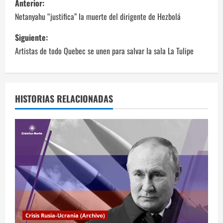
Anterior:
a
Netanyahu “justifica” la muerte del dirigente de Hezbolá
v
Siguiente:
Artistas de todo Quebec se unen para salvar la sala La Tulipe
e
g
a
HISTORIAS RELACIONADAS
c
i
ó
n
d
Crisis Rusia-Ucrania (Archivo)