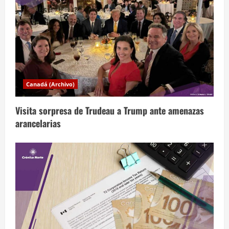
t
r
a
d
a
Canadá (Archivo)
s
Visita sorpresa de Trudeau a Trump ante amenazas
arancelarias