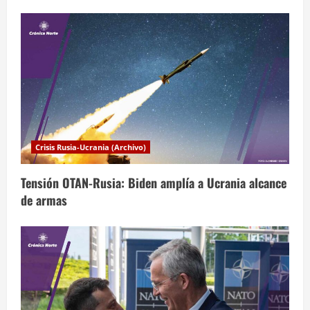
n
t
r
a
d
a
Crisis Rusia-Ucrania (Archivo)
s
Tensión OTAN-Rusia: Biden amplía a Ucrania alcance
de armas