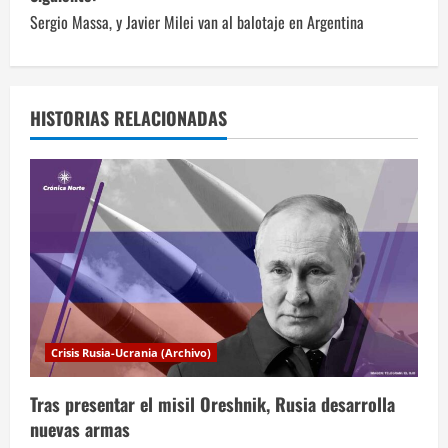
v
Sergio Massa, y Javier Milei van al balotaje en Argentina
e
g
a
HISTORIAS RELACIONADAS
c
i
ó
n
d
Crisis Rusia-Ucrania (Archivo)
e
Tras presentar el misil Oreshnik, Rusia desarrolla
e
nuevas armas