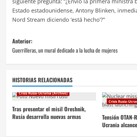
siguiente pregunta: “¿Envió la primera ministra b
Estado estadounidense, Antony Blinken, inmedi
Nord Stream diciendo ‘está hecho’?”
N
Anterior:
Guerrilleras, un mural dedicado a la lucha de mujeres
a
v
e
HISTORIAS RELACIONADAS
g
Crisis Rusia-Ucrania (Archivo)
Crisis Rusia-Ucra
a
Tras presentar el misil Oreshnik,
c
Rusia desarrolla nuevas armas
Tensión OTAN-R
Ucrania alcanc
i