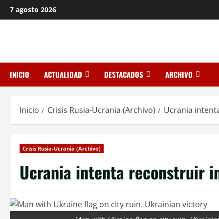
Saltar
7 agosto 2026
al
contenido
INICIO
ACTUALIDAD
DESTACADOS
ARCHIVO
Inicio
Crisis Rusia-Ucrania (Archivo)
Ucrania intent
Crisis Rusia-Ucrania (Archivo)
Ucrania intenta reconstruir 