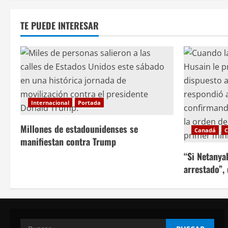
ó
TE PUEDE INTERESAR
n
d
e
e
Internacional
Portada
n
Millones de estadounidenses se
Canadá
C
t
manifiestan contra Trump
“Si Netanya
r
arrestado”,
a
d
a
Buscar: