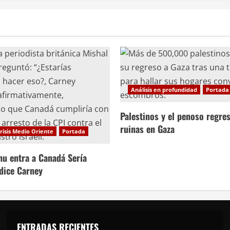
Análisis en profundidad
Portada
Palestinos y el penoso regres
ruinas en Gaza
risis Medio Oriente
Portada
hu entra a Canadá Sería
 dice Carney
ENTRADAS RECIENTES