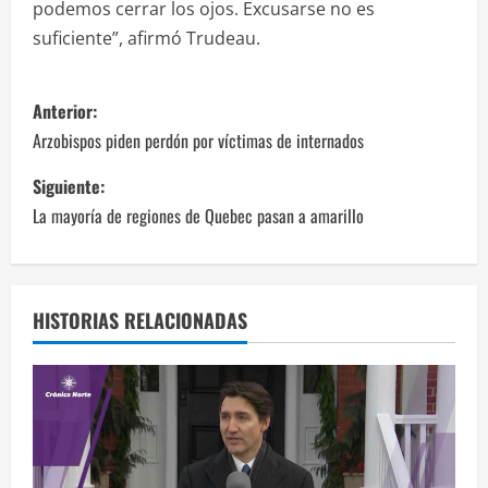
podemos cerrar los ojos. Excusarse no es
suficiente”, afirmó Trudeau.
N
Anterior:
a
Arzobispos piden perdón por víctimas de internados
v
Siguiente:
La mayoría de regiones de Quebec pasan a amarillo
e
g
a
HISTORIAS RELACIONADAS
c
i
ó