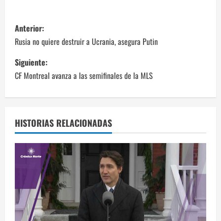
N
Anterior:
a
Rusia no quiere destruir a Ucrania, asegura Putin
v
Siguiente:
CF Montreal avanza a las semifinales de la MLS
e
g
a
HISTORIAS RELACIONADAS
c
i
ó
n