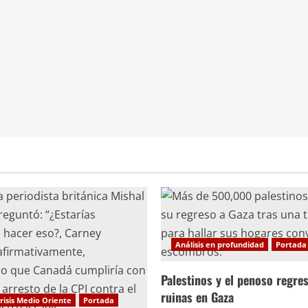
Análisis en profundidad
Portada
Palestinos y el penoso regres
ruinas en Gaza
risis Medio Oriente
Portada