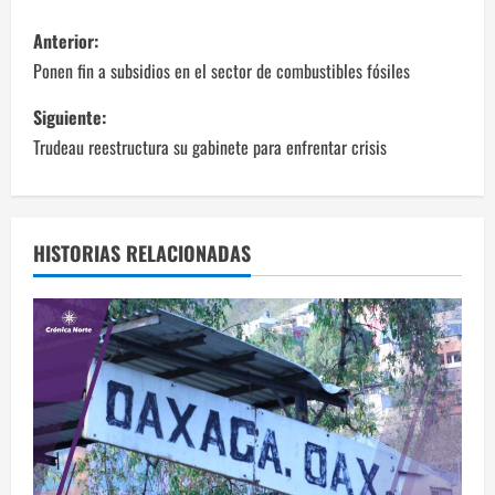
N
Anterior:
a
Ponen fin a subsidios en el sector de combustibles fósiles
v
Siguiente:
Trudeau reestructura su gabinete para enfrentar crisis
e
g
a
HISTORIAS RELACIONADAS
c
i
ó
n