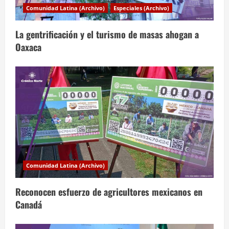
d
Comunidad Latina (Archivo)
Especiales (Archivo)
e
La gentrificación y el turismo de masas ahogan a
e
Oaxaca
n
t
r
a
d
a
Comunidad Latina (Archivo)
s
Reconocen esfuerzo de agricultores mexicanos en
Canadá