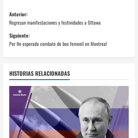
N
Anterior:
a
Regresan manifestaciones y festividades a Ottawa
v
Siguiente:
Por fin esperado combate de box femenil en Montreal
e
g
a
HISTORIAS RELACIONADAS
c
i
ó
n