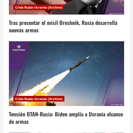
d
Crisis Rusia-Ucrania (Archivo)
e
Tras presentar el misil Oreshnik, Rusia desarrolla
e
nuevas armas
n
t
r
a
d
a
Crisis Rusia-Ucrania (Archivo)
s
Tensión OTAN-Rusia: Biden amplía a Ucrania alcance
de armas