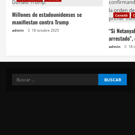
t
Millones de estadounidenses se
Canadá
C
r
manifiestan contra Trump
a
“Si Netanya
admin
18 octubre 2025
arrestado”,
d
admin
18 
a
s
Buscar: