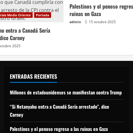
Palestinos y el penoso regres
ruinas en Gaza
risis Medio Oriente
Portada
admin
15 octubre 2025
hu entra a Canadá Sería
 dice Carney
octubre 2025
ENTRADAS RECIENTES
Millones de estadounidenses se manifiestan contra Trump
“Si Netanyahu entra a Canadá Sería arrestado”, dice
Carney
Palestinos y el penoso regreso a las ruinas en Gaza