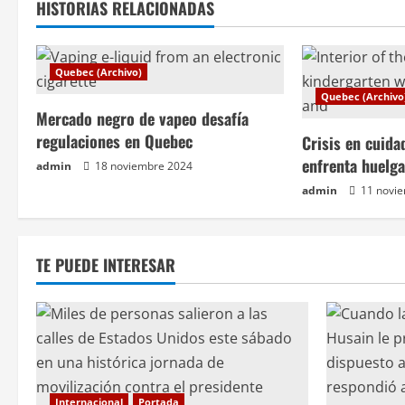
e
HISTORIAS RELACIONADAS
g
Quebec (Archivo)
a
Quebec (Archivo
c
Mercado negro de vapeo desafía
regulaciones en Quebec
Crisis en cuida
i
enfrenta huelg
admin
18 noviembre 2024
ó
admin
11 novi
n
TE PUEDE INTERESAR
d
e
e
n
Internacional
Portada