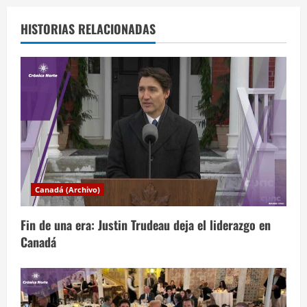
g
a
HISTORIAS RELACIONADAS
c
i
ó
n
d
Canadá (Archivo)
e
Fin de una era: Justin Trudeau deja el liderazgo en
e
Canadá
n
t