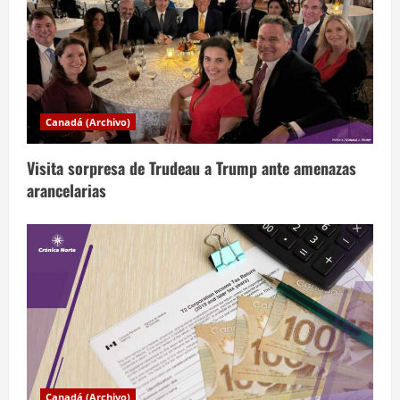
r
a
d
a
Canadá (Archivo)
s
Visita sorpresa de Trudeau a Trump ante amenazas
arancelarias
Canadá (Archivo)