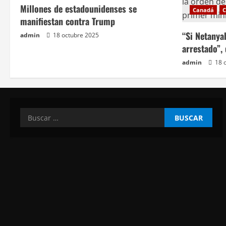
Millones de estadounidenses se
Canadá
C
r
manifiestan contra Trump
a
“Si Netanya
admin
18 octubre 2025
arrestado”,
d
admin
18 
a
s
Buscar: