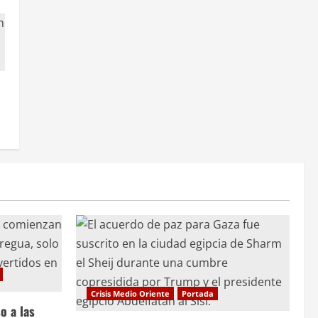
Crisis Medio Oriente
Portada
o a las