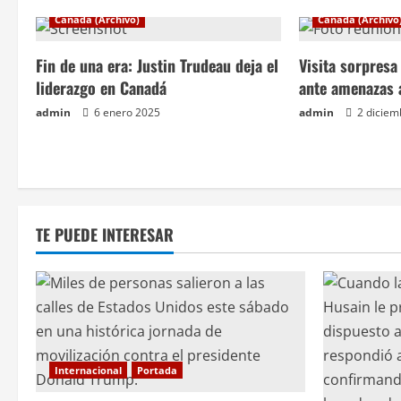
g
Canadá (Archivo)
Canadá (Archivo
a
Fin de una era: Justin Trudeau deja el
Visita sorpres
c
liderazgo en Canadá
ante amenazas 
admin
6 enero 2025
admin
2 diciem
i
ó
n
TE PUEDE INTERESAR
d
e
e
n
Internacional
Portada
t