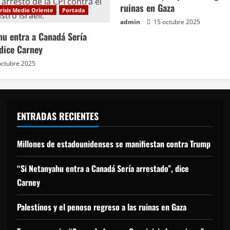
ruinas en Gaza
risis Medio Oriente
Portada
admin
15 octubre 2025
hu entra a Canadá Sería
 dice Carney
octubre 2025
ENTRADAS RECIENTES
Millones de estadounidenses se manifiestan contra Trump
“Si Netanyahu entra a Canadá Sería arrestado”, dice
Carney
Palestinos y el penoso regreso a las ruinas en Gaza