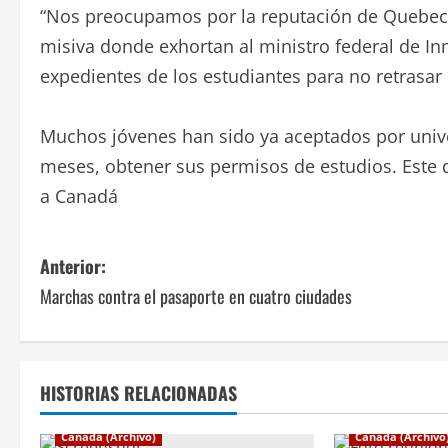
“Nos preocupamos por la reputación de Quebec y C
misiva donde exhortan al ministro federal de In
expedientes de los estudiantes para no retrasa
Muchos jóvenes han sido ya aceptados por unive
meses, obtener sus permisos de estudios. Este 
a Canadá
N
Anterior:
Marchas contra el pasaporte en cuatro ciudades
a
v
e
HISTORIAS RELACIONADAS
g
Canadá (Archivo)
Canadá (Archivo