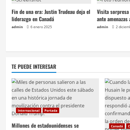
a
Fin de una era: Justin Trudeau deja el
Visita sorpres
c
liderazgo en Canadá
ante amenazas 
admin
6 enero 2025
admin
2 diciem
i
ó
n
TE PUEDE INTERESAR
d
e
e
n
Internacional
Portada
t
Millones de estadounidenses se
Canadá
C