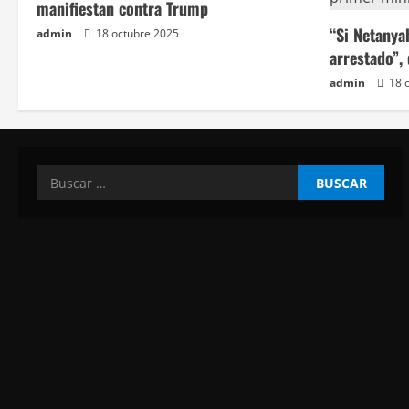
r
manifiestan contra Trump
a
“Si Netanya
admin
18 octubre 2025
arrestado”,
d
admin
18 
a
s
Buscar: