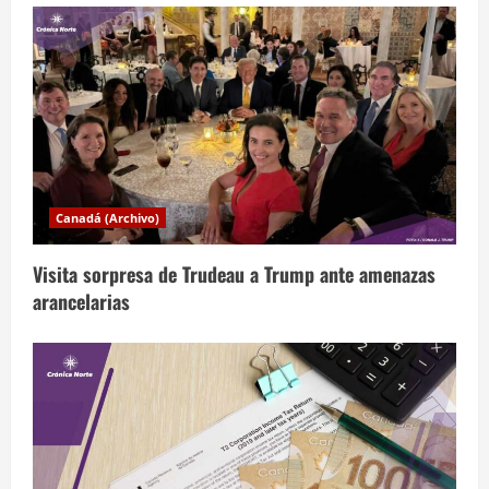
n
t
r
a
d
a
Canadá (Archivo)
s
Visita sorpresa de Trudeau a Trump ante amenazas
arancelarias