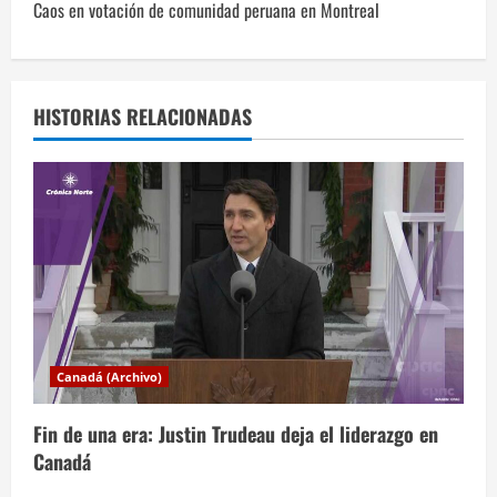
Caos en votación de comunidad peruana en Montreal
e
g
a
HISTORIAS RELACIONADAS
c
i
ó
n
d
Canadá (Archivo)
e
Fin de una era: Justin Trudeau deja el liderazgo en
e
Canadá