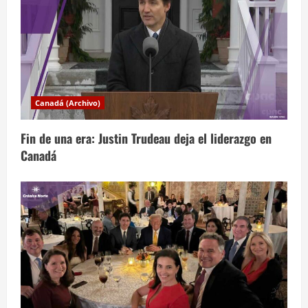
i
ó
n
d
Canadá (Archivo)
e
Fin de una era: Justin Trudeau deja el liderazgo en
e
Canadá
n
t
r
a
d