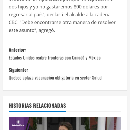
dos hijos y yo no gastaremos 800 dólares por
regresar al país”, declaró el alcalde a la cadena
CBC. “Debe encontrarse otra manera de resolver
este asunto”, agregó.
N
Anterior:
a
Estados Unidos reabre fronteras con Canadá y México
v
Siguiente:
Quebec aplaza vacunación obligatoria en sector Salud
e
g
a
HISTORIAS RELACIONADAS
c