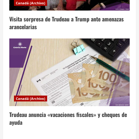
a
Canadá (Archivo)
s
Visita sorpresa de Trudeau a Trump ante amenazas
arancelarias
Canadá (Archivo)
Trudeau anuncia «vacaciones fiscales» y cheques de
ayuda