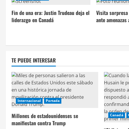
g
a
Fin de una era: Justin Trudeau deja el
Visita sorpres
liderazgo en Canadá
ante amenazas 
c
i
ó
n
TE PUEDE INTERESAR
d
e
e
Internacional
Portada
n
Millones de estadounidenses se
Canadá
t
manifiestan contra Trump