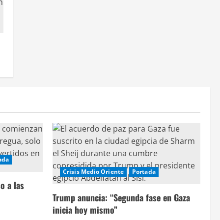
ada
Crisis Medio Oriente
Portada
o a las
Trump anuncia: “Segunda fase en Gaza
inicia hoy mismo”