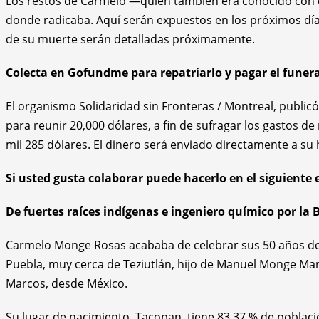
Los restos de Carmelo —quien también era conocido con 
donde radicaba. Aquí serán expuestos en los próximos días
de su muerte serán detalladas próximamente.
Colecta en Gofundme para repatriarlo y pagar el funera
El organismo Solidaridad sin Fronteras / Montreal, public
para reunir 20,000 dólares, a fin de sufragar los gastos d
mil 285 dólares. El dinero será enviado directamente a su
Si usted gusta colaborar puede hacerlo en el siguiente 
De fuertes raíces indígenas e ingeniero químico por la
Carmelo Monge Rosas acababa de celebrar sus 50 años de v
Puebla, muy cerca de Teziutlán, hijo de Manuel Monge Mart
Marcos, desde México.
Su lugar de nacimiento, Tacopan, tiene 83.37 % de poblaci