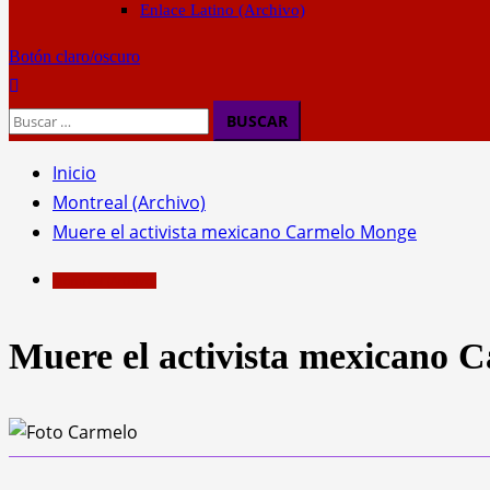
Enlace Latino (Archivo)
Botón claro/oscuro
Buscar:
Inicio
Montreal (Archivo)
Muere el activista mexicano Carmelo Monge
Montreal (Archivo)
Muere el activista mexicano