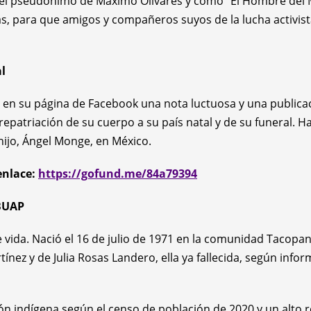
el pseudónimo de Máximo Olivares y como “El Hombre del M
, para que amigos y compañeros suyos de la lucha activista 
l
ó en su página de Facebook una nota luctuosa y una publicac
e repatriación de su cuerpo a su país natal y de su funeral.
 hijo, Ángel Monge, en México.
enlace:
https://gofund.me/84a79394
 BUAP
ida. Nació el 16 de julio de 1971 en la comunidad Tacopan,
ínez y de Julia Rosas Landero, ella ya fallecida, según inf
ón indígena según el censo de población de 2020 y un alto r