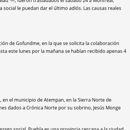
aíz”—, fueron trasladados el sábado 24 a Montreal,
social le puedan dar el último adiós. Las causas reales
ión de Gofundme, en la que se solicita la colaboración
 Hasta este lunes por la mañana se habían recibido apenas 4
 en el municipio de Atempan, en la Sierra Norte de
ormes dados a Crónica Norte por su sobrino, Jesús Monge
ezago social. Puebla es una provincia cercana a la ciudad