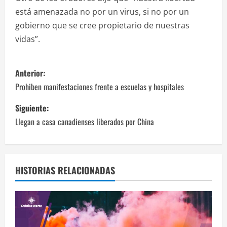
está amenazada no por un virus, si no por un
gobierno que se cree propietario de nuestras
vidas”.
N
Anterior:
a
Prohiben manifestaciones frente a escuelas y hospitales
v
Siguiente:
Llegan a casa canadienses liberados por China
e
g
a
HISTORIAS RELACIONADAS
c
i