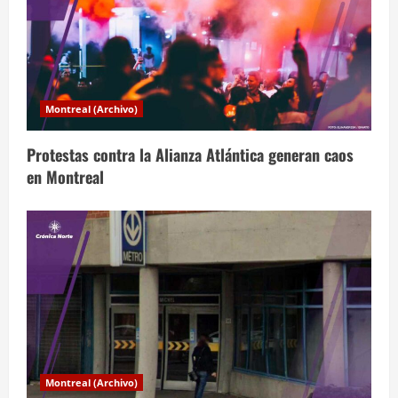
ó
n
d
Montreal (Archivo)
e
Protestas contra la Alianza Atlántica generan caos
e
en Montreal
n
t
r
a
d
a
Montreal (Archivo)