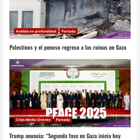
Análisis en profundidad
Portada
Palestinos y el penoso regreso a las ruinas en Gaza
Crisis Medio Oriente
Portada
Trump anuncia: “Segunda fase en Gaza inicia hoy