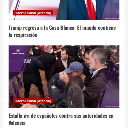
d
Internacional (Archivo)
e
Trump regresa a la Casa Blanca: El mundo contiene
e
la respiración
n
t
r
a
d
a
Internacional (Archivo)
s
Estalla ira de españoles contra sus autoridades en
Valencia