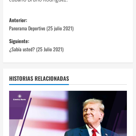
N
Anterior:
a
Panorama Deportivo (25 julio 2021)
v
Siguiente:
¿Sabía usted? (25 Julio 2021)
e
g
a
HISTORIAS RELACIONADAS
c
i
ó
n