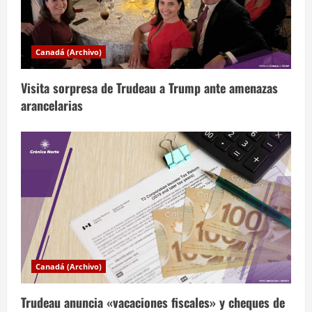
a
d
a
Canadá (Archivo)
s
Visita sorpresa de Trudeau a Trump ante amenazas
arancelarias
Canadá (Archivo)
Trudeau anuncia «vacaciones fiscales» y cheques de