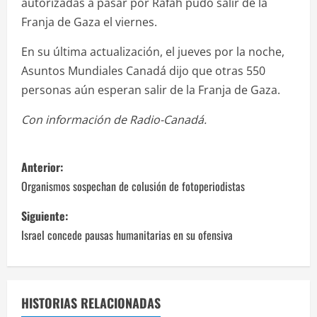
autorizadas a pasar por Rafah pudo salir de la
Franja de Gaza el viernes.
En su última actualización, el jueves por la noche,
Asuntos Mundiales Canadá dijo que otras 550
personas aún esperan salir de la Franja de Gaza.
Con información de Radio-Canadá.
N
Anterior:
a
Organismos sospechan de colusión de fotoperiodistas
v
Siguiente:
Israel concede pausas humanitarias en su ofensiva
e
g
a
HISTORIAS RELACIONADAS