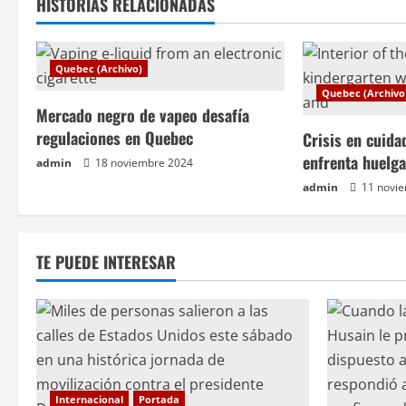
e
HISTORIAS RELACIONADAS
g
Quebec (Archivo)
a
Quebec (Archivo
c
Mercado negro de vapeo desafía
regulaciones en Quebec
Crisis en cuida
i
enfrenta huelg
admin
18 noviembre 2024
ó
admin
11 novi
n
TE PUEDE INTERESAR
d
e
e
n
Internacional
Portada