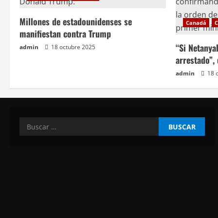
t
Millones de estadounidenses se
Canadá
C
r
manifiestan contra Trump
a
“Si Netanya
admin
18 octubre 2025
arrestado”,
d
admin
18 
a
s
Buscar: