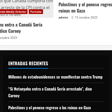
Palestinos y el penoso regres
ruinas en Gaza
risis Medio Oriente
Portada
admin
15 octubre 2025
hu entra a Canadá Sería
 dice Carney
octubre 2025
ENTRADAS RECIENTES
Millones de estadounidenses se manifiestan contra Trump
“Si Netanyahu entra a Canadá Sería arrestado”, dice
Carney
Palestinos y el penoso regreso a las ruinas en Gaza