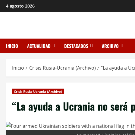
Saltar
4 agosto 2026
al
contenido
INICIO
ACTUALIDAD
DESTACADOS
ARCHIVO
Inicio
Crisis Rusia-Ucrania (Archivo)
“La ayuda a Uc
Crisis Rusia-Ucrania (Archivo)
“La ayuda a Ucrania no será 