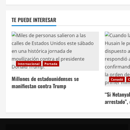
i
ó
TE PUEDE INTERESAR
n
d
e
e
Internacional
Portada
n
Millones de estadounidenses se
Canadá
C
t
manifiestan contra Trump
“Si Netanya
r
arrestado”,
a
d