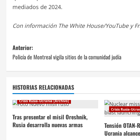
mediados de 2024.
Con información The White House/YouTube y Fr
N
Anterior:
Policía de Montreal vigila sitios de la comunidad judía
a
v
e
HISTORIAS RELACIONADAS
g
Crisis Rusia-Ucrania (Archivo)
Crisis Rusia-Ucra
a
Tras presentar el misil Oreshnik,
c
Rusia desarrolla nuevas armas
Tensión OTAN-R
Ucrania alcanc