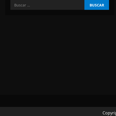
a
Buscar:
s
Copyri