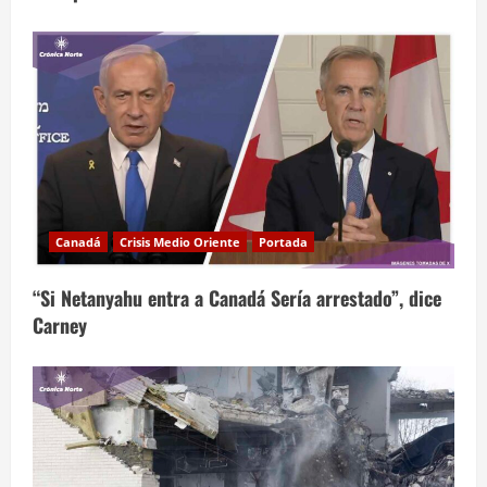
Canadá
Crisis Medio Oriente
Portada
“Si Netanyahu entra a Canadá Sería arrestado”, dice
Carney