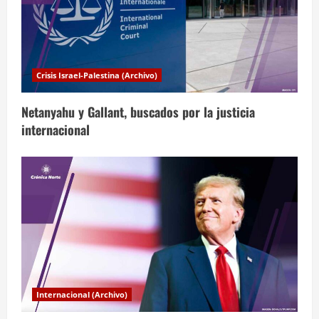
ó
n
d
Crisis Israel-Palestina (Archivo)
e
Netanyahu y Gallant, buscados por la justicia
e
internacional
n
t
r
a
d
a
Internacional (Archivo)