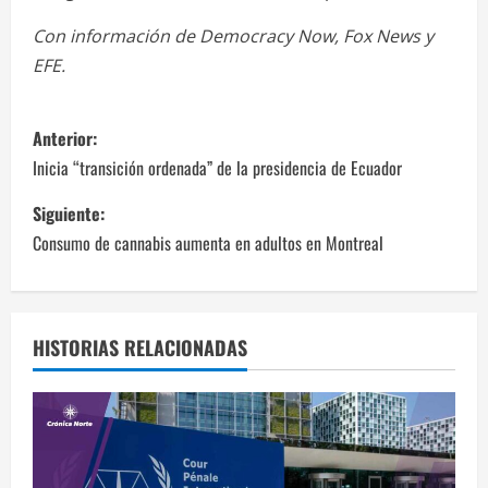
Con información de Democracy Now, Fox News y
EFE.
N
Anterior:
a
Inicia “transición ordenada” de la presidencia de Ecuador
v
Siguiente:
Consumo de cannabis aumenta en adultos en Montreal
e
g
a
HISTORIAS RELACIONADAS
c
i