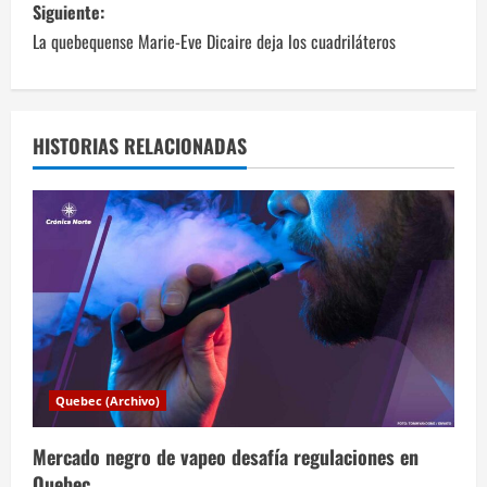
v
Siguiente:
La quebequense Marie-Eve Dicaire deja los cuadriláteros
e
g
a
HISTORIAS RELACIONADAS
c
i
ó
n
d
Quebec (Archivo)
e
Mercado negro de vapeo desafía regulaciones en
e
Quebec