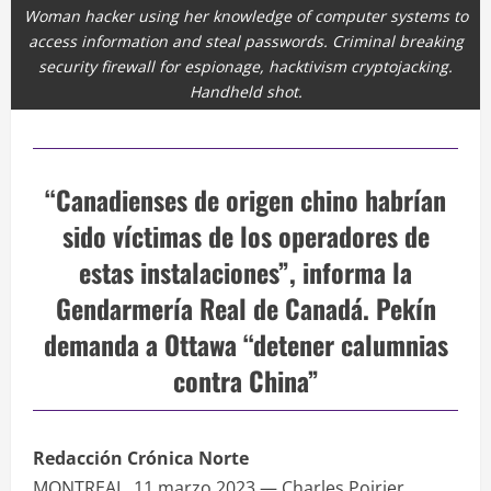
Woman hacker using her knowledge of computer systems to
access information and steal passwords. Criminal breaking
security firewall for espionage, hacktivism cryptojacking.
Handheld shot.
“Canadienses de origen chino habrían
sido víctimas de los operadores de
estas instalaciones”, informa la
Gendarmería Real de Canadá. Pekín
demanda a Ottawa “detener calumnias
contra China”
Redacción Crónica Norte
MONTREAL, 11 marzo 2023.— Charles Poirier,