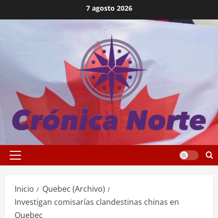
Saltar
7 agosto 2026
al
contenido
Menú
principal
Inicio
Quebec (Archivo)
Investigan comisarías clandestinas chinas en
Quebec