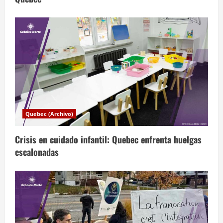
n
t
r
a
d
a
Quebec (Archivo)
s
Crisis en cuidado infantil: Quebec enfrenta huelgas
escalonadas