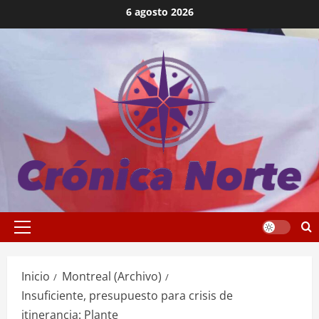
Saltar
6 agosto 2026
al
contenido
Menú
principal
Inicio
Montreal (Archivo)
Insuficiente, presupuesto para crisis de
itinerancia: Plante