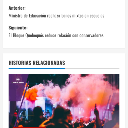
N
Anterior:
a
Ministro de Educación rechaza baños mixtos en escuelas
v
Siguiente:
El Bloque Quebequés reduce relación con conservadores
e
g
a
HISTORIAS RELACIONADAS
c
i
ó
n
d