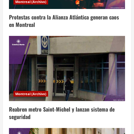
Montreal (Archivo)
e
Protestas contra la Alianza Atlántica generan caos
e
en Montreal
n
t
r
a
d
a
Montreal (Archivo)
s
Reabren metro Saint-Michel y lanzan sistema de
seguridad